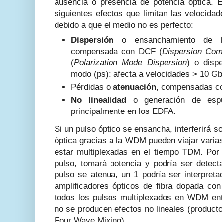
ausencia o presencia de potencia óptica. E
siguientes efectos que limitan las velocida
debido a que el medio no es perfecto:
Dispersión
o ensanchamiento de los
compensada con DCF (
Dispersion Com
(
Polarization Mode Dispersion
) o disp
modo (ps): afecta a velocidades > 10 G
Pérdidas o
atenuación
, compensadas c
No linealidad
o generación de espú
principalmente en los EDFA.
Si un pulso óptico se ensancha, interferirá so
óptica gracias a la WDM pueden viajar varia
estar multiplexadas en el tiempo TDM. Por 
pulso, tomará potencia y podría ser detec
pulso se atenua, un 1 podría ser interpret
amplificadores ópticos de fibra dopada co
todos los pulsos multiplexados en WDM ent
no se producen efectos no lineales (product
Four Wave Mixing).