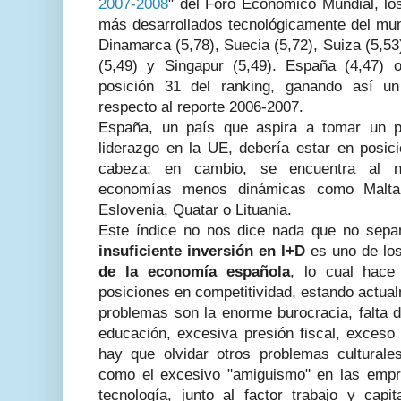
2007-2008
" del Foro Económico Mundial, lo
más desarrollados tecnológicamente del mu
Dinamarca (5,78), Suecia (5,72), Suiza (5,5
(5,49) y Singapur (5,49). España (4,47) 
posición 31 del ranking, ganando así un
respecto al reporte 2006-2007.
España, un país que aspira a tomar un p
liderazgo en la UE, debería estar en posic
cabeza; en cambio, se encuentra al n
economías menos dinámicas como Malta,
Eslovenia, Quatar o Lituania.
Este índice no nos dice nada que no sepa
insuficiente inversión en I+D
es uno de lo
de la economía española
, lo cual hac
posiciones en competitividad, estando actual
problemas son la enorme burocracia, falta de
educación, excesiva presión fiscal, exceso
hay que olvidar otros problemas culturales
como el excesivo "amiguismo" en las empr
tecnología, junto al factor trabajo y capi