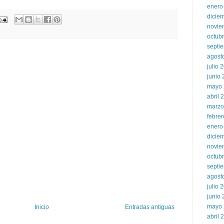
enero
dicie
novie
octub
septi
agost
julio 
junio
mayo 
abril 
marzo
febre
enero
dicie
novie
octub
septi
agost
julio 
junio
mayo 
Inicio
Entradas antiguas
abril 