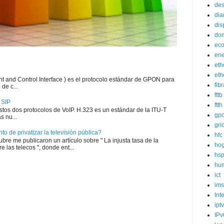
des
dia
dis
dom
eco
ene
eth
eth
and Control Interface ) es el protocolo estándar de GPON para
fib
de c...
fttb
 SIP
ftth
estos dos protocolos de VoIP. H.323 es un estándar de la ITU-T
gp
s nu...
gri
o de privatizar la televisión pública?
hfc
bre me publicaron un artículo sobre " La injusta tasa de la
hog
e las telecos ", donde ent...
hs
hum
ict
ims
Int
iptv
IPv