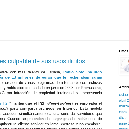
Datos
s culpable de sus usos ilicitos
ftware con más talento de España,
Pablo Soto, ha sido
s de 13 millones de euros que le reclamaban varias
e el creador de varios programas de intercambio de archivos
Archiv
et, y había sido demandado en junio de 2008 por Promusicae,
G por infracción de propiedad intelectual y competencia
octub
abril 
s P2P
",
antes que el P2P (
Peer-To-Peer
) se empleaba el
marzo
ocol
) para compartir archivos en Internet
. Este modelo
enero
ue acceden simultáneamente a una serie de servidores que
dicie
iones. Cuando se pretenden descargar grandes volúmenes de
junio
quitectura cliente-servidor es lenta, costosa y no escalable.