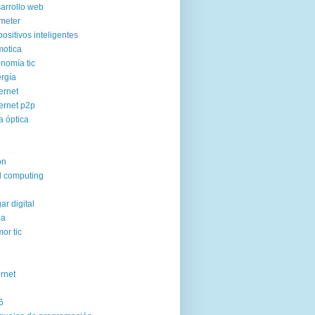
arrollo web
meter
positivos inteligentes
otica
nomía tic
rgía
ernet
ernet p2p
ra óptica
on
d computing
ar digital
pa
or tic
ernet
6