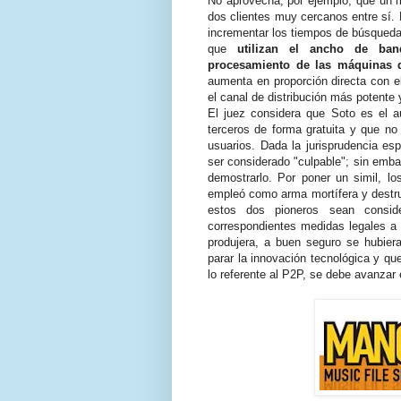
No aprovecha, por ejemplo, que un 
dos clientes muy cercanos entre sí.
incrementar los tiempos de búsqueda
que
utilizan el ancho de ba
procesamiento de las máquinas q
aumenta en proporción directa con el
el canal de distribución más potente 
El juez considera que Soto es el a
terceros de forma gratuita y que no
usuarios. Dada la jurisprudencia esp
ser considerado "culpable"; sin emba
demostrarlo. Por poner un simil, l
empleó como arma mortífera y destruc
estos dos pioneros sean consid
correspondientes medidas legales a 
produjera, a buen seguro se hubier
parar la innovación tecnológica y que
lo referente al P2P, se debe avanza