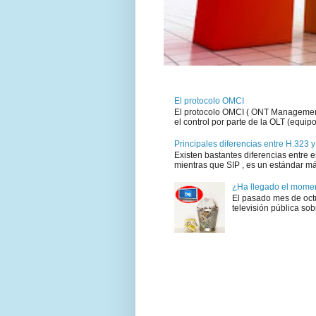
El protocolo OMCI
El protocolo OMCI ( ONT Management 
el control por parte de la OLT (equipo 
Principales diferencias entre H.323 y
Existen bastantes diferencias entre 
mientras que SIP , es un estándar má
¿Ha llegado el moment
El pasado mes de octu
televisión pública sobr