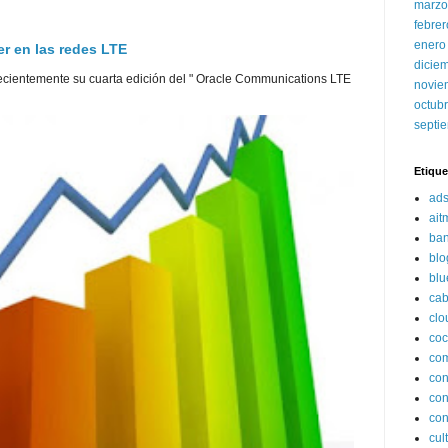
marzo
febre
enero
er en las redes LTE
dicie
cientemente su cuarta edición del " Oracle Communications LTE
novie
octub
septi
Etique
ads
ait
ba
blo
blu
cab
clo
coc
com
con
con
con
cult