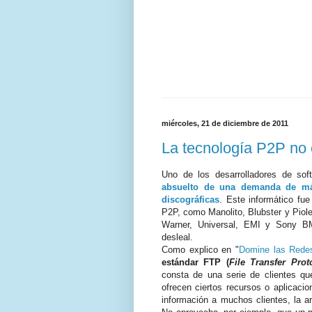
miércoles, 21 de diciembre de 2011
La tecnología P2P no e
Uno de los desarrolladores de so
absuelto de una demanda de má
discográficas
. Este informático fu
P2P, como Manolito, Blubster y Piol
Warner, Universal, EMI y Sony BM
desleal.
Como explico en "
Domine las Rede
estándar FTP (
File Transfer Prot
consta de una serie de clientes q
ofrecen ciertos recursos o aplicac
información a muchos clientes, la ar