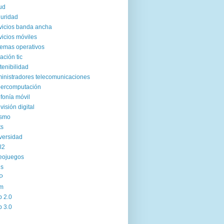
ud
uridad
vicios banda ancha
vicios móviles
temas operativos
uación tic
tenibilidad
inistradores telecomunicaciones
ercomputación
efonía móvil
evisión digital
ismo
ts
versidad
l2
eojuegos
us
P
m
 2.0
 3.0