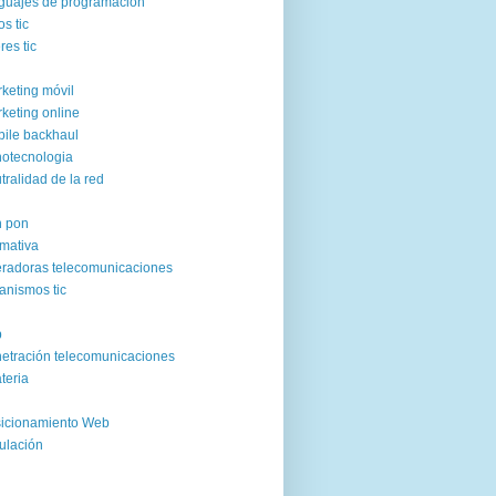
guajes de programación
os tic
res tic
keting móvil
keting online
ile backhaul
otecnologia
tralidad de la red
n pon
mativa
radoras telecomunicaciones
anismos tic
p
etración telecomunicaciones
ateria
icionamiento Web
ulación