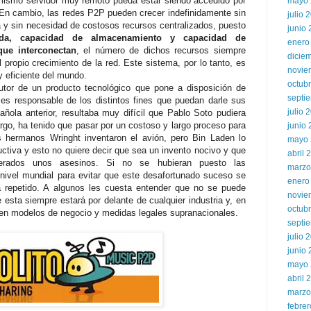
mismo servidor muy remoto pueda estar siendo accedido por
mayo 
 En cambio, las redes P2P pueden crecer indefinidamente sin
julio 
 y sin necesidad de costosos recursos centralizados, puesto
junio
nda, capacidad de almacenamiento y capacidad de
enero
ue interconectan
, el número de dichos recursos siempre
dicie
 propio crecimiento de la red. Este sistema, por lo tanto, es
novie
y eficiente del mundo.
octub
utor de un producto tecnológico que pone a disposición de
septi
 es responsable de los distintos fines que puedan darle sus
julio 
añola anterior, resultaba muy difícil que Pablo Soto pudiera
rgo, ha tenido que pasar por un costoso y largo proceso para
junio
os hermanos Wringht inventaron el avión, pero Bin Laden lo
mayo 
tiva y esto no quiere decir que sea un invento nocivo y que
abril 
erados unos asesinos. Si no se hubieran puesto las
marzo
nivel mundial para evitar que este desafortunado suceso se
enero
a repetido. A algunos les cuesta entender que no se puede
novie
 esta siempre estará por delante de cualquier industria y, en
octub
r en modelos de negocio y medidas legales supranacionales.
septi
julio 
junio
mayo 
abril 
marzo
febre