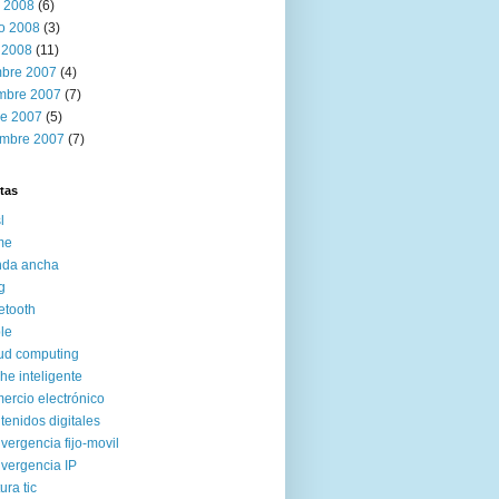
 2008
(6)
ro 2008
(3)
 2008
(11)
mbre 2007
(4)
mbre 2007
(7)
re 2007
(5)
embre 2007
(7)
tas
l
me
nda ancha
g
etooth
le
ud computing
he inteligente
ercio electrónico
tenidos digitales
vergencia fijo-movil
vergencia IP
ura tic