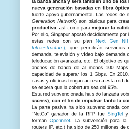
la banda ancha y será también uno de los 
nueva generación
basadas en fibra óptic
fuerte apoyo gubernamental. Las redes de 
Generation Network
) son básicas para cre
productiva
,
así como para
mejorar la calida
Por ello, Singapur apostó decididamente por i
estas redes con su plan
Next Gen NII
Infraestructure
)
, que permitirán servicios
demanda, televisión y vídeo bajo demanda de
teleducación avanzada, etc. El objetivo es qu
anchos de banda de al menos 100 Mbps 
capacidad de superar los 1 Gbps. En 2010
casas y oficinas tengan acceso a esta red de
se espera que la cobertura sea del 95%.
Esta red subvencionada ha sido lanzada sob
access
), con el fin de impulsar tanto la 
La parte pasiva ha sido subvencionada con
"NetCo" ganador de la RFP fue
SingTel
y 
forman
Opennnet
. La subvención para la
routers IP, etc.) ha sido de 250 millones de