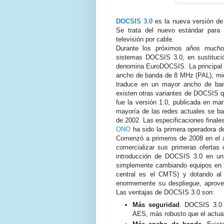
DOCSIS 3.0
es la nueva versión d
Se trata del nuevo estándar para 
televisión por cable.
Durante los próximos años mucho
sistemas DOCSIS 3.0, en sustituc
denomina EuroDOCSIS. La principal d
ancho de banda de 8 MHz (PAL), mie
traduce en un mayor ancho de ban
existen otras variantes de DOCSIS 
fue la versión 1.0, publicada en mar
mayoría de las redes actuales se ba
de 2002. Las especificaciones final
ONO
ha sido la primera operadora d
Comenzó a primeros de 2008 en el ár
comercializar sus primeras ofertas
introducción de DOCSIS 3.0 en u
simplemente cambiando equipos en l
central es el CMTS) y dotando al 
enormemente su despliegue, aprove
Las ventajas de DOCSIS 3.0 son:
Más seguridad
. DOCSIS 3.0 i
AES, más robusto que el actua