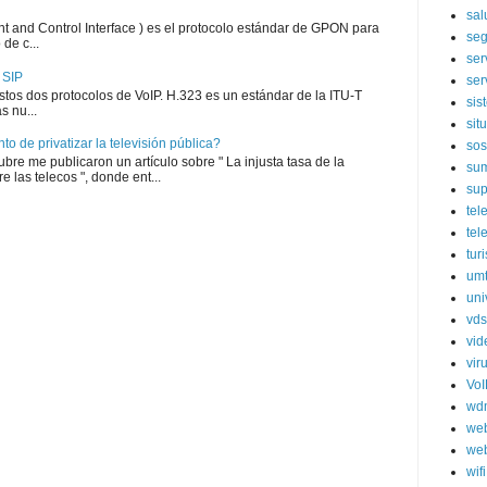
sal
and Control Interface ) es el protocolo estándar de GPON para
seg
de c...
ser
 SIP
ser
estos dos protocolos de VoIP. H.323 es un estándar de la ITU-T
sis
s nu...
sit
o de privatizar la televisión pública?
sos
bre me publicaron un artículo sobre " La injusta tasa de la
sum
e las telecos ", donde ent...
sup
tel
tel
tur
um
uni
vds
vid
vir
VoI
wd
web
web
wifi