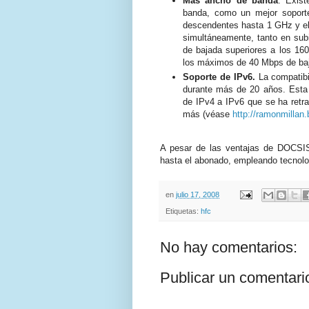
Más ancho de banda
. Exis
banda, como un mejor soporte
descendentes hasta 1 GHz y el
simultáneamente, tanto en su
de bajada superiores a los 16
los máximos de 40 Mbps de ba
Soporte de IPv6.
La compatibi
durante más de 20 años. Esta
de IPv4 a IPv6 que se ha retra
más (véase
http://ramonmillan
A pesar de las ventajas de DOCSIS 
hasta el abonado, empleando tecno
en
julio 17, 2008
Etiquetas:
hfc
No hay comentarios:
Publicar un comentari