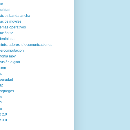
ud
uridad
vicios banda ancha
vicios móviles
temas operativos
uación tic
tenibilidad
inistradores telecomunicaciones
ercomputación
efonía móvil
evisión digital
ismo
ts
versidad
l2
eojuegos
us
P
m
 2.0
 3.0