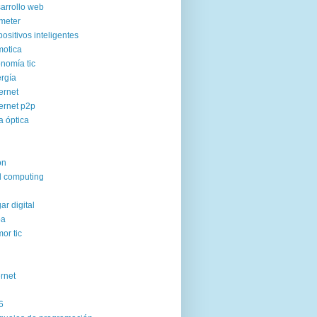
arrollo web
meter
positivos inteligentes
otica
nomía tic
rgía
ernet
ernet p2p
ra óptica
on
d computing
ar digital
pa
or tic
ernet
6