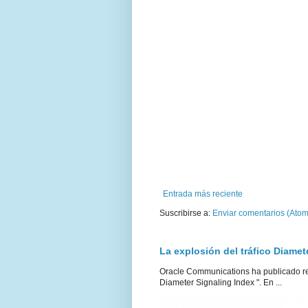
Entrada más reciente
Suscribirse a:
Enviar comentarios (Atom
La explosión del tráfico Diamet
Oracle Communications ha publicado re
Diameter Signaling Index ". En ...