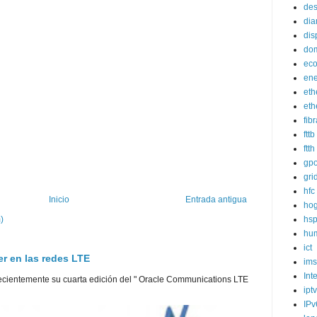
des
dia
dis
dom
eco
ene
eth
eth
fib
fttb
ftth
gp
gri
hfc
Inicio
Entrada antigua
hog
)
hs
hum
ict
er en las redes LTE
ims
Int
cientemente su cuarta edición del " Oracle Communications LTE
iptv
IPv