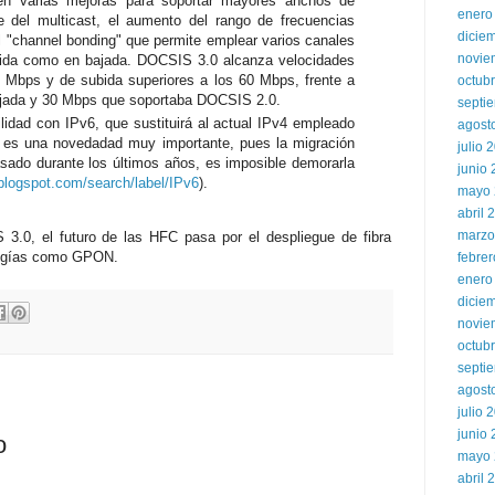
ten varias mejoras para soportar mayores anchos de
enero
 del multicast, el aumento del rango de frecuencias
dicie
 "channel bonding" que permite emplear varios canales
novie
bida como en bajada. DOCSIS 3.0 alcanza velocidades
0 Mbps y de subida superiores a los 60 Mbps, frente a
octub
jada y 30 Mbps que soportaba DOCSIS 2.0.
septi
lidad con IPv6, que sustituirá al actual IPv4 empleado
agost
 es una novedadad muy importante, pues la migración
julio 
sado durante los últimos años, es imposible demorarla
junio
.blogspot.com/search/label/IPv6
).
mayo 
abril 
marzo
3.0, el futuro de las HFC pasa por el despliegue de fibra
logías como GPON.
febre
enero
dicie
novie
octub
septi
agost
julio 
junio
o
mayo 
abril 