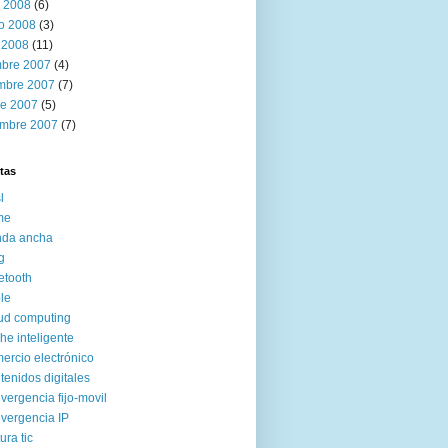
 2008
(6)
ro 2008
(3)
 2008
(11)
mbre 2007
(4)
mbre 2007
(7)
re 2007
(5)
embre 2007
(7)
tas
l
me
nda ancha
g
etooth
le
ud computing
he inteligente
ercio electrónico
tenidos digitales
vergencia fijo-movil
vergencia IP
ura tic