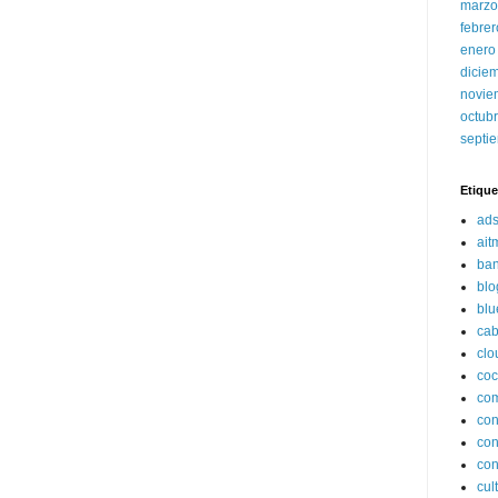
marzo
febre
enero
dicie
novie
octub
septi
Etique
ads
ait
ba
blo
blu
cab
clo
coc
com
con
con
con
cult