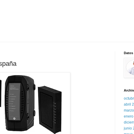
Datos
España
Archiv
octub
abril 
marzo
enero
dicie
junio