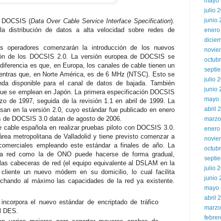
mayo 
julio 
junio
e DOCSIS (
Data Over Cable Service Interface Specification
).
la distribución de datos a alta velocidad sobre redes de
enero
dicie
s operadores comenzarán la introducción de los nuevos
novie
ión de los DOCSIS 2.0. La versión europea de DOCSIS se
octub
iferencia es que, en Europa, los canales de cable tienen un
septi
ntras que, en Norte América, es de 6 MHz (NTSC). Esto se
julio 
da disponible para el canal de datos de bajada. También
junio
que se emplean en Japón. La primera especificación DOCSIS
mayo 
zo de 1997, seguida de la revisión 1.1 en abril de 1999. La
abril 
san en la versión 2.0, cuyo estándar fue publicado en enero
es de DOCSIS 3.0 datan de agosto de 2006.
marzo
e cable española en realizar pruebas piloto con DOCSIS 3.0.
enero
ea metropolitana de Valladolid y tiene previsto comenzar a
novie
 comerciales empleando este estándar a finales de año. La
octub
na red como la de ONO puede hacerse de forma gradual,
septi
as cabeceras de red (el equipo equivalente al DSLAM en la
julio 
cliente un nuevo módem en su domicilio, lo cual facilita
junio
chando al máximo las capacidades de la red ya existente.
mayo 
abril 
ncorpora el nuevo estándar de encriptado de tráfico
marzo
l DES.
febre