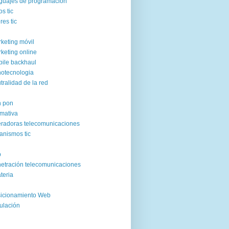
guajes de programación
os tic
res tic
keting móvil
keting online
ile backhaul
otecnologia
tralidad de la red
n pon
mativa
radoras telecomunicaciones
anismos tic
p
etración telecomunicaciones
ateria
icionamiento Web
ulación