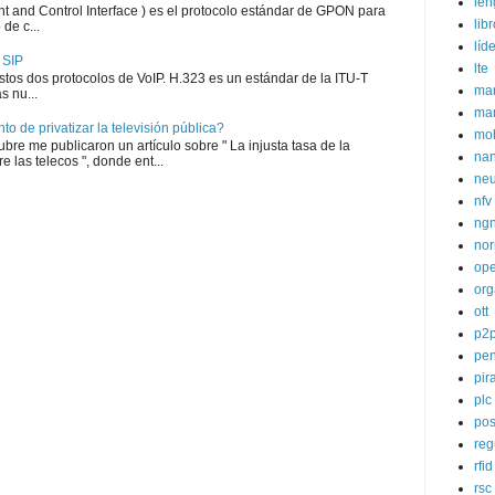
len
and Control Interface ) es el protocolo estándar de GPON para
libr
de c...
líde
 SIP
lte
estos dos protocolos de VoIP. H.323 es un estándar de la ITU-T
mar
s nu...
mar
o de privatizar la televisión pública?
mob
bre me publicaron un artículo sobre " La injusta tasa de la
nan
e las telecos ", donde ent...
neu
nfv
ng
nor
ope
org
ott
p2
pen
pir
plc
pos
reg
rfid
rsc