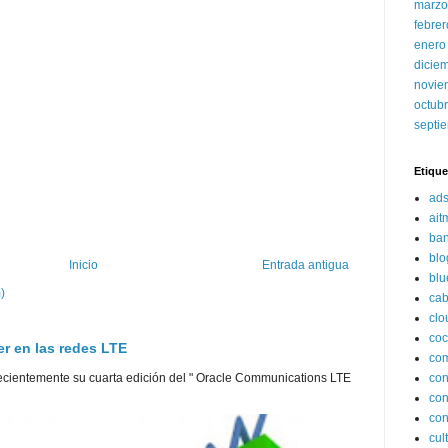
marzo
febre
enero
dicie
novie
octub
septi
Etique
ads
ait
ba
blo
Inicio
Entrada antigua
blu
)
cab
clo
coc
er en las redes LTE
com
con
cientemente su cuarta edición del " Oracle Communications LTE
con
con
cult