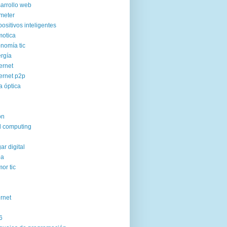
arrollo web
meter
positivos inteligentes
otica
nomía tic
rgía
ernet
ernet p2p
ra óptica
on
d computing
ar digital
pa
or tic
ernet
6