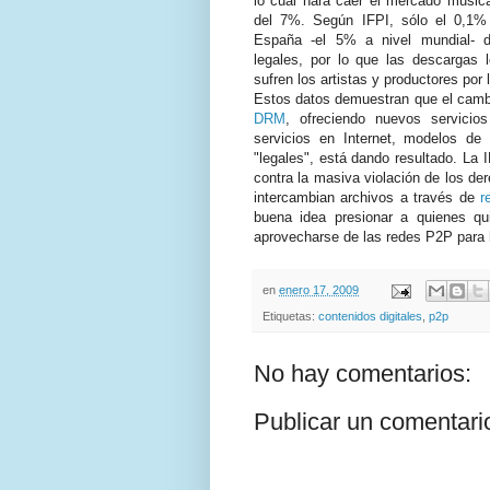
lo cual hará caer el mercado musica
del 7%. Según IFPI, sólo el 0,1%
España -el 5% a nivel mundial- 
legales, por lo que las descargas 
sufren los artistas y productores por
Estos datos demuestran que el cambio
DRM
, ofreciendo nuevos servicio
servicios en Internet, modelos de s
"legales", está dando resultado. La 
contra la masiva violación de los de
intercambian archivos a través de
r
buena idea presionar a quienes q
aprovecharse de las redes P2P para
en
enero 17, 2009
Etiquetas:
contenidos digitales
,
p2p
No hay comentarios:
Publicar un comentari