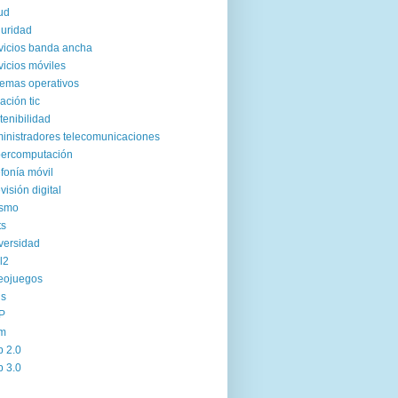
ud
uridad
vicios banda ancha
vicios móviles
temas operativos
uación tic
tenibilidad
inistradores telecomunicaciones
ercomputación
efonía móvil
evisión digital
ismo
ts
versidad
l2
eojuegos
us
P
m
 2.0
 3.0